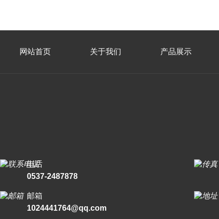
网站首页
关于我们
产品展示
电话
0537-2487878
邮箱
1024441764@qq.com