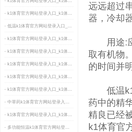
k1体育官方网站登录入口_k1体育（中国）乳化器
远远超过
k1体育官方网站登录入口_k1体育（中国）细胞粉碎机
器，冷却
低温k1体育官方网站登录入口_k1体育（中国）萃取仪
k1体育官方网站登录入口_k1体育（中国）细胞破碎仪
用途:应
k1体育官方网站登录入口_k1体育（中国）萃取仪
取有机物
k1体育官方网站登录入口_k1体育（中国）药品处理机
的时间并
k1体育官方网站登录入口_k1体育（中国）分散仪
低温k1
k1体育官方网站登录入口_k1体育（中国）提取器
药中的精
中草药k1体育官方网站登录入口_k1体育（中国）提取机
精良已经
k1体育官方网站登录入口_k1体育（中国）提取设备
k1体育官
多功能恒温k1体育官方网站登录入口_k1体育（中国）提取机