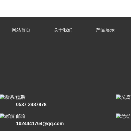
网站首页
关于我们
产品展示
电话
0537-2487878
邮箱
1024441764@qq.com