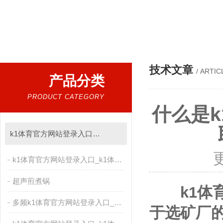
热门搜索：
k1体育官方网站登录入口_k1体育（中国）提取机，细胞破碎仪，低温
技术文章
/ ARTIC
产品分类
PRODUCT CATEGORY
什么是k
k1体育官方网站登录入口_k1体育（中国）提取机
k1体育官方网站登录入口_k1体育（中国）振动棒
超声煎煮锅
k1体
多频k1体育官方网站登录入口_k1体育（中国）细胞破碎仪
于选矿厂