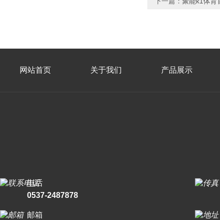
下一篇：
聚能k1体
网站首页
关于我们
产品展示
电话
0537-2487878
邮箱