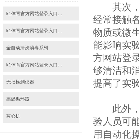
其次，清
k1体育官方网站登录入口_k1体育（中国）提取设备
经常接触
物质或微
k1体育官方网站登录入口_k1体育（中国）滤芯清洗机
能影响实
全自动清洗消毒系列
方网站登录
k1体育官方网站登录入口_k1体育（中国）酒类陈化装置
够清洁和
提高了实
无损检测仪器
高温循环器
此外，还
离心机
验人员可
用自动化