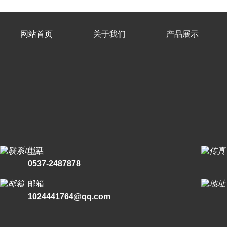
网站首页
关于我们
产品展示
电话
0537-2487878
邮箱
1024441764@qq.com