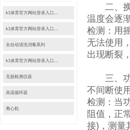
二、换能
k1体育官方网站登录入口_k1体育（中国）提取设备
温度会逐
检测：用摇
k1体育官方网站登录入口_k1体育（中国）滤芯清洗机
无法使用
全自动清洗消毒系列
出现断裂
k1体育官方网站登录入口_k1体育（中国）酒类陈化装置
三、功率
无损检测仪器
不间断使
高温循环器
检测：当
离心机
阻值，正常
接)，测