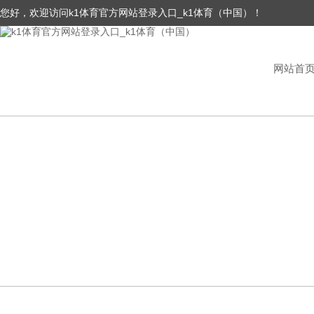
您好，欢迎访问k1体育官方网站登录入口_k1体育（中国）！
网站首