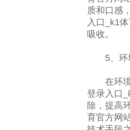
质和口感
入口_k1
吸收。
5、环
在环境保
登录入口_
除，提高
育官方网站
技术手段