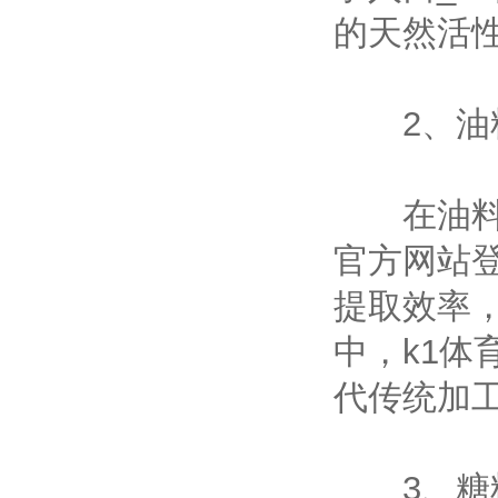
的天然活
2、油料
在油料精
官方网站登
提取效率
中，k1体
代传统加
3、糖料