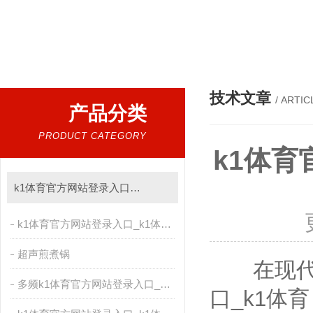
热门搜索：
k1体育官方网站登录入口_k1体育（中国）提取机，细胞破碎仪，低温
技术文章
/ ARTIC
产品分类
PRODUCT CATEGORY
k1体育
k1体育官方网站登录入口_k1体育（中国）提取机
k1体育官方网站登录入口_k1体育（中国）振动棒
超声煎煮锅
在现代化
多频k1体育官方网站登录入口_k1体育（中国）细胞破碎仪
口_k1体