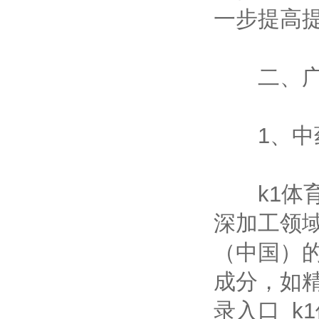
一步提高
二、广
1、中药
k1体育
深加工领域
（中国）
成分，如
录入口_k