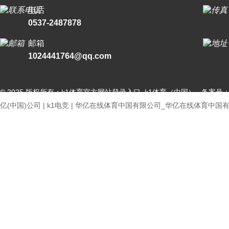
电话
0537-2487878
邮箱
1024441764@qq.com
© 2025 版权所有：k1体育官方网站登录入口_k1体育（中国） 备案号
亿(中国)公司
|
k1电竞
|
华亿在线体育中国有限公司_华亿在线体育中国