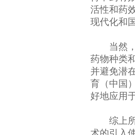
活性和药
现代化和
当然，该
药物种类
并避免潜在
育（中国
好地应用
综上所述
术的引入