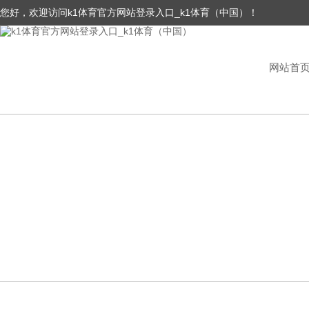
您好，欢迎访问k1体育官方网站登录入口_k1体育（中国）！
网站首