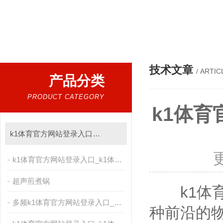
热门搜索：
k1体育官方网站登录入口_k1体育（中国）提取机，细胞破碎仪，低温
技术文章
/ ARTIC
产品分类
PRODUCT CATEGORY
k1体育
k1体育官方网站登录入口_k1体育（中国）提取机
k1体育官方网站登录入口_k1体育（中国）振动棒
超声煎煮锅
k1体育
多频k1体育官方网站登录入口_k1体育（中国）细胞破碎仪
种前沿的