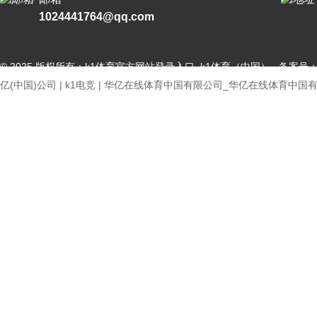
1024441764@qq.com
© 2025 版权所有：k1体育官方网站登录入口_k1体育（中国） 备案号
亿(中国)公司
|
k1电竞
|
华亿在线体育中国有限公司_华亿在线体育中国