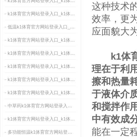
k1体育官方网站登录入口_k1体育（中国）乳化器
这种技术
k1体育官方网站登录入口_k1体育（中国）细胞粉碎机
效率，更
低温k1体育官方网站登录入口_k1体育（中国）萃取仪
应面貌大
k1体育官方网站登录入口_k1体育（中国）细胞破碎仪
k1体育官方网站登录入口_k1体育（中国）萃取仪
k1体
k1体育官方网站登录入口_k1体育（中国）药品处理机
理在于利用
擦和热量耗
k1体育官方网站登录入口_k1体育（中国）分散仪
于液体介
k1体育官方网站登录入口_k1体育（中国）提取器
和搅拌作
中草药k1体育官方网站登录入口_k1体育（中国）提取机
中有效成
k1体育官方网站登录入口_k1体育（中国）提取设备
能在一定
多功能恒温k1体育官方网站登录入口_k1体育（中国）提取机