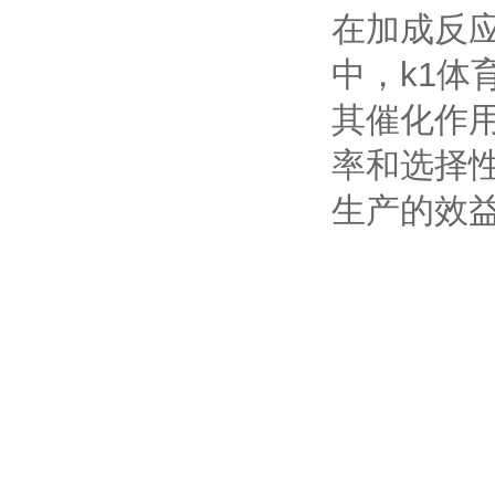
在加成反
中，k1体
其催化作
率和选择
生产的效