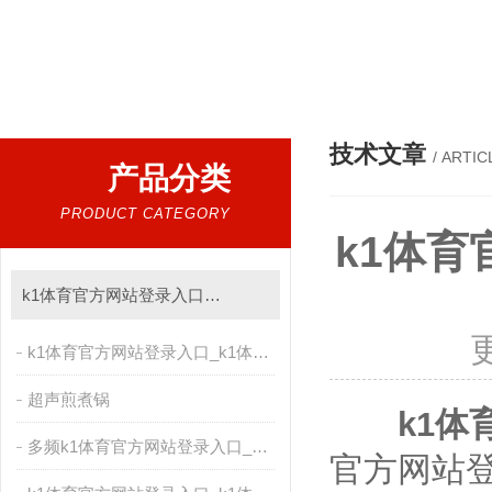
热门搜索：
k1体育官方网站登录入口_k1体育（中国）提取机，细胞破碎仪，低温
技术文章
/ ARTIC
产品分类
PRODUCT CATEGORY
k1体育
k1体育官方网站登录入口_k1体育（中国）提取机
k1体育官方网站登录入口_k1体育（中国）振动棒
超声煎煮锅
k1体
多频k1体育官方网站登录入口_k1体育（中国）细胞破碎仪
官方网站登