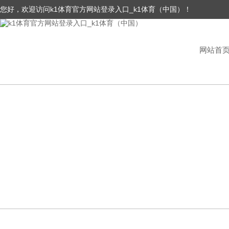
您好，欢迎访问k1体育官方网站登录入口_k1体育（中国）！
网站首