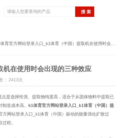
k1体育官方网站登录入口_k1体育（中国）提取机在使用时会出现的三种效应
提取机在使用时会出现的三种效应
： 2413次
优点是选择性强、提取物纯度高，适合于从固体物料中提取已
时制造成本高。
k1体育官方网站登录入口_k1体育（中国）提
官方网站登录入口_k1体育（中国）振动的能量强化扩散过
取过程。