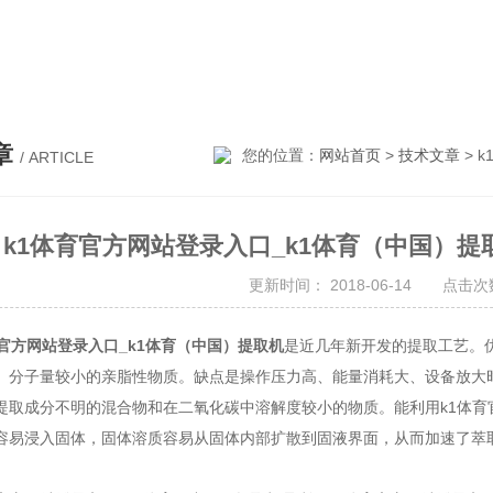
细胞破碎仪，低温k1体育官方网站登录入口_k1体育（中国）提取机
章
您的位置：
网站首页
>
技术文章
> 
/ ARTICLE
k1体育官方网站登录入口_k1体育（中国）
更新时间： 2018-06-14 点击次数
育官方网站登录入口_k1体育（中国）提取机
是近几年新开发的提取工艺。
、分子量较小的亲脂性物质。缺点是操作压力高、能量消耗大、设备放大
提取成分不明的混合物和在二氧化碳中溶解度较小的物质。能利用k1体育
容易浸入固体，固体溶质容易从固体内部扩散到固液界面，从而加速了萃