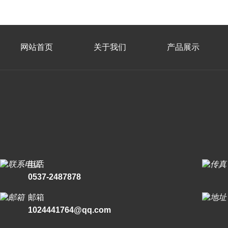
网站首页
关于我们
产品展示
电话
0537-2487878
邮箱
1024441764@qq.com