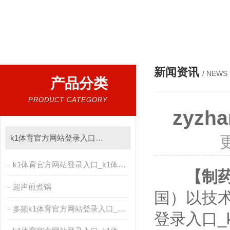
热门搜索：
k1体育官方网站登录入口_k1体育（中国）提取机，细胞破碎仪，低温
新闻资讯
/ NEWS
产品分类
PRODUCT CATEGORY
zyz
k1体育官方网站登录入口_k1体育（中国）提取机
k1体育官方网站登录入口_k1体育（中国）振动棒
【制
超声煎煮锅
国）以技
多频k1体育官方网站登录入口_k1体育（中国）细胞破碎仪
登录入口_