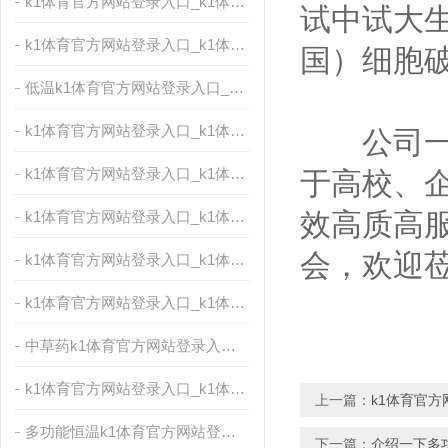
k1体育官方网站登录入口_k1体育（中国）乳化器
试中试大生
k1体育官方网站登录入口_k1体育（中国）细胞粉碎机
国）细胞
低温k1体育官方网站登录入口_k1体育（中国）萃取仪
k1体育官方网站登录入口_k1体育（中国）细胞破碎仪
公司一直
k1体育官方网站登录入口_k1体育（中国）萃取仪
于高校、
效高质高
k1体育官方网站登录入口_k1体育（中国）药品处理机
会
，欢迎
k1体育官方网站登录入口_k1体育（中国）分散仪
k1体育官方网站登录入口_k1体育（中国）提取器
中草药k1体育官方网站登录入口_k1体育（中国）提取机
k1体育官方网站登录入口_k1体育（中国）提取设备
上一篇：
k1体育官
多功能恒温k1体育官方网站登录入口_k1体育（中国）提取机
下一篇：
介绍一下多