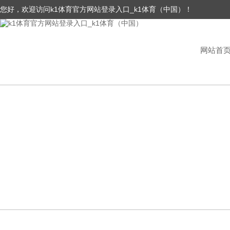
您好，欢迎访问k1体育官方网站登录入口_k1体育（中国）！
网站首