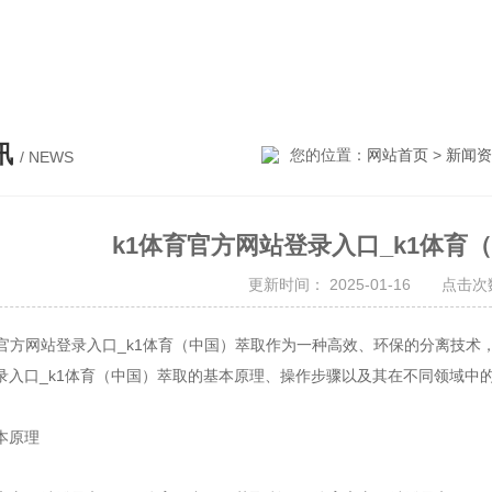
细胞破碎仪，低温k1体育官方网站登录入口_k1体育（中国）提取机
讯
您的位置：
网站首页
>
新闻资
/ NEWS
k1体育官方网站登录入口_k1体育
更新时间： 2025-01-16 点击次数
方网站登录入口_k1体育（中国）萃取作为一种高效、环保的分离技术，
录入口_k1体育（中国）萃取的基本原理、操作步骤以及其在不同领域中
原理