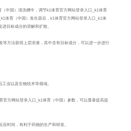
（中国）清洗槽中，调节k1体育官方网站登录入口_k1体育
1体育（中国）发生器后，k1体育官方网站登录入口_k1体
促进目标成分的溶解和扩散。
发等方法获得上层溶液，其中含有目标成分，可以进一步进行
品工业以及生物技术等领域。
育官方网站登录入口_k1体育（中国）参数，可以显著提高提
反应时间，有利于药物的生产和研发。