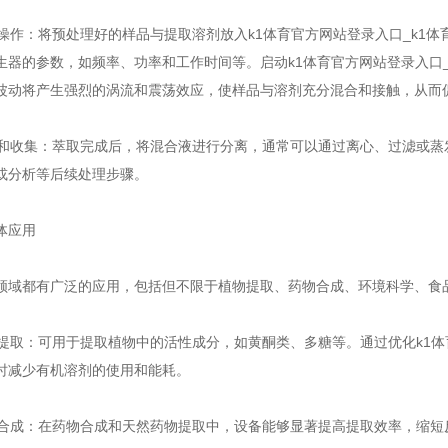
操作：将预处理好的样品与提取溶剂放入k1体育官方网站登录入口_k1体育
生器的参数，如频率、功率和工作时间等。启动k1体育官方网站登录入口_k
波动将产生强烈的涡流和震荡效应，使样品与溶剂充分混合和接触，从而
和收集：萃取完成后，将混合液进行分离，通常可以通过离心、过滤或蒸
或分析等后续处理步骤。
应用
都有广泛的应用，包括但不限于植物提取、药物合成、环境科学、食
提取：可用于提取植物中的活性成分，如黄酮类、多糖等。通过优化k1体
时减少有机溶剂的使用和能耗。
合成：在药物合成和天然药物提取中，设备能够显著提高提取效率，缩短