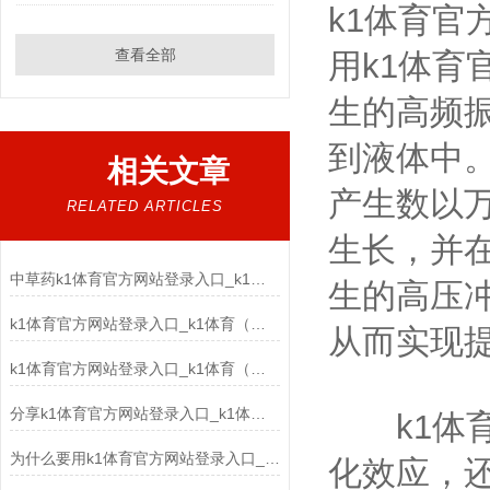
k1体育官
查看全部
用k1体育
生的高频振
到液体中。
相关文章
产生数以
RELATED ARTICLES
生长，并在
中草药k1体育官方网站登录入口_k1体育（中国）提取机的革新应用与未来展望
生的高压
k1体育官方网站登录入口_k1体育（中国）提取机的多元效应及其在现代提取工艺中的应用
从而实现
k1体育官方网站登录入口_k1体育（中国）提取机，高效环保新选择
分享k1体育官方网站登录入口_k1体育（中国）提取浓缩设备有关特点小知识
k1体育
为什么要用k1体育官方网站登录入口_k1体育（中国）提取机
化效应，还