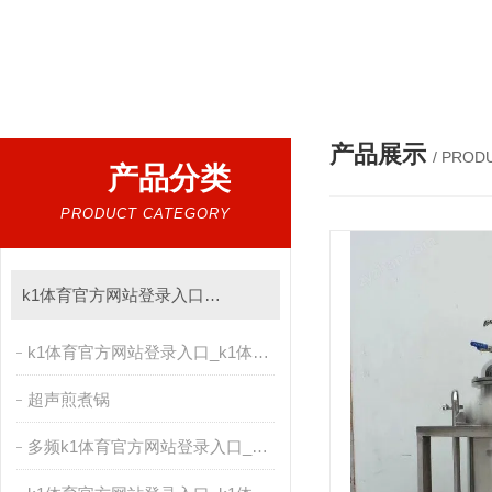
热门搜索：
k1体育官方网站登录入口_k1体育（中国）提取机，细胞破碎仪，低温
产品展示
/ PROD
产品分类
PRODUCT CATEGORY
k1体育官方网站登录入口_k1体育（中国）提取机
k1体育官方网站登录入口_k1体育（中国）振动棒
超声煎煮锅
多频k1体育官方网站登录入口_k1体育（中国）细胞破碎仪