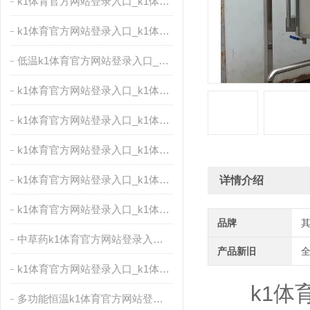
k1体育官方网站登录入口_k1体育（中国）乳化器
k1体育官方网站登录入口_k1体育（中国）细胞粉碎机
低温k1体育官方网站登录入口_k1体育（中国）萃取仪
k1体育官方网站登录入口_k1体育（中国）细胞破碎仪
k1体育官方网站登录入口_k1体育（中国）萃取仪
k1体育官方网站登录入口_k1体育（中国）药品处理机
k1体育官方网站登录入口_k1体育（中国）分散仪
详情介绍
k1体育官方网站登录入口_k1体育（中国）提取器
品牌
中草药k1体育官方网站登录入口_k1体育（中国）提取机
产品新旧
k1体育官方网站登录入口_k1体育（中国）提取设备
k1体育
多功能恒温k1体育官方网站登录入口_k1体育（中国）提取机