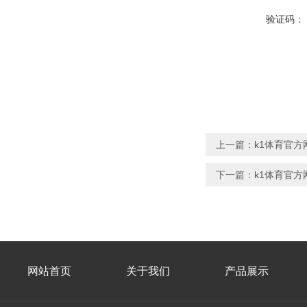
验证码：
上一篇：
k1体育官方
下一篇：
k1体育官方
网站首页
关于我们
产品展示