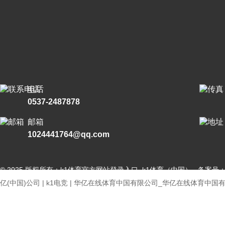
电话
0537-2487878
邮箱
1024441764@qq.com
© 2025 版权所有：k1体育官方网站登录入口_k1体育（中国） 备案号
亿(中国)公司
|
k1电竞
|
华亿在线体育中国有限公司_华亿在线体育中国