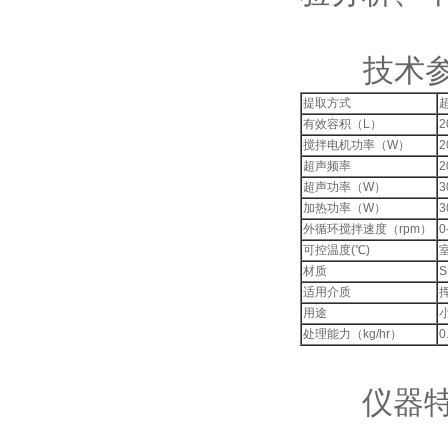
技术参
提取方式
有效容积（L）
2
搅拌电机功率（W）
2
超声频率
2
超声功率（W）
加热功率（W）
3
外循环搅拌速度（rpm）
0
可控温度(℃)
室
材质
适用介质
用途
处理能力（kg/hr）
0
仪器特