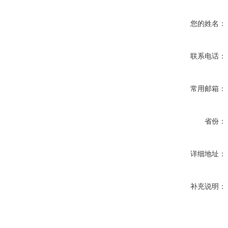
您的姓名：
联系电话：
常用邮箱：
省份：
详细地址：
补充说明：