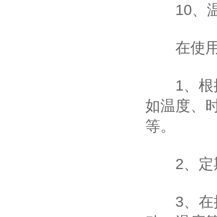
10、温
在使用时
1、根据
如温度、时
等。
2、定期
3、在操