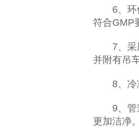
6、环保
符合GMP
7、采用
并附有吊
8、冷凝
9、管道
更加洁净