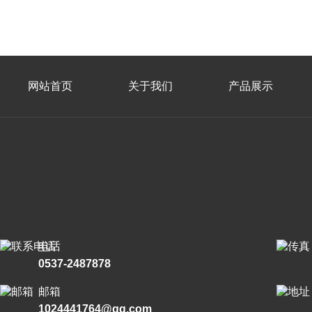
网站首页
关于我们
产品展示
电话
0537-2487878
邮箱
1024441764@qq.com