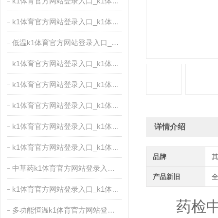
k1体育官方网站登录入口_k1体育（中国）乳化器
k1体育官方网站登录入口_k1体育（中国）细胞粉碎机
低温k1体育官方网站登录入口_k1体育（中国）萃取仪
k1体育官方网站登录入口_k1体育（中国）细胞破碎仪
k1体育官方网站登录入口_k1体育（中国）萃取仪
k1体育官方网站登录入口_k1体育（中国）药品处理机
k1体育官方网站登录入口_k1体育（中国）分散仪
详情介绍
k1体育官方网站登录入口_k1体育（中国）提取器
品牌
中草药k1体育官方网站登录入口_k1体育（中国）提取机
产品新旧
k1体育官方网站登录入口_k1体育（中国）提取设备
药检中所
多功能恒温k1体育官方网站登录入口_k1体育（中国）提取机