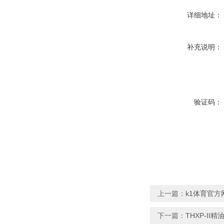
详细地址：
补充说明：
验证码：
上一篇：
k1体育官方
下一篇：
THXP-I