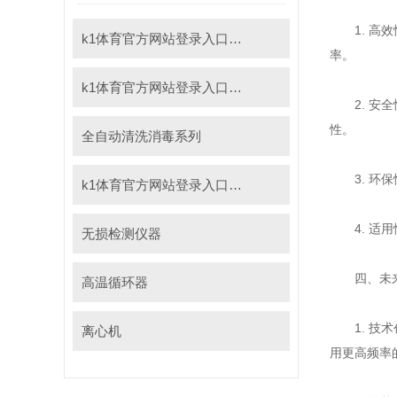
1. 高效
k1体育官方网站登录入口_k1体育（中国）提取设备
率。
k1体育官方网站登录入口_k1体育（中国）滤芯清洗机
2. 安全
性。
全自动清洗消毒系列
3. 环保
k1体育官方网站登录入口_k1体育（中国）酒类陈化装置
4. 适用
无损检测仪器
四、未来
高温循环器
1. 技术
离心机
用更高频率