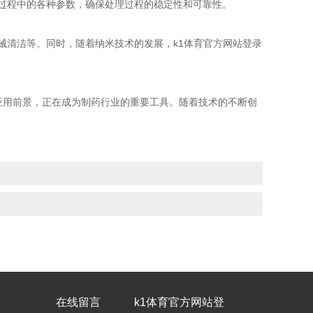
过程中的各种参数，确保处理过程的稳定性和可靠性。
械清洁等。同时，随着纳米技术的发展，k1体育官方网站登录
应用前景，正在成为制药行业的重要工具。随着技术的不断创
在线留言
k1体育官方网站登