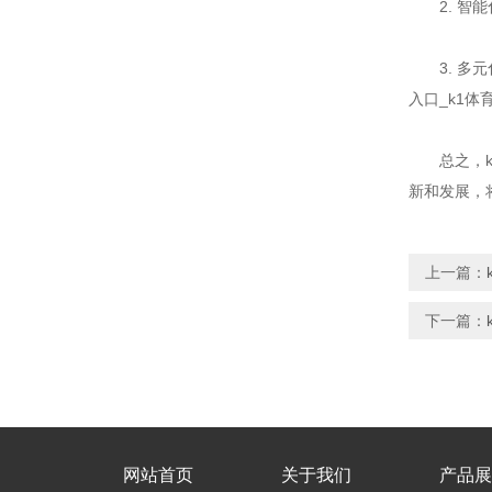
2. 智能
3. 多元
入口_k1
总之，k1
新和发展，
上一篇：
下一篇：
网站首页
关于我们
产品展