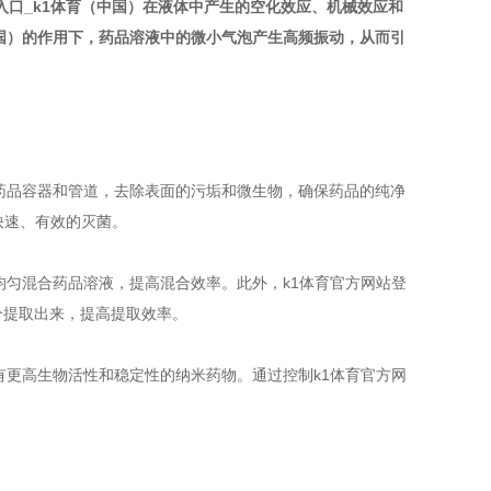
入口_k1体育（中国）在液体中产生的空化效应、机械效应和
中国）的作用下，药品溶液中的微小气泡产生高频振动，从而引
洁药品容器和管道，去除表面的污垢和微生物，确保药品的纯净
快速、有效的灭菌。
均匀混合药品溶液，提高混合效率。此外，k1体育官方网站登
分提取出来，提高提取效率。
有更高生物活性和稳定性的纳米药物。通过控制k1体育官方网
。