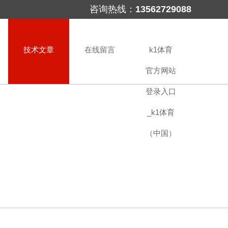
咨询热线：
13562729088
技术文章
在线留言
k1体育
官方网站
登录入口
_k1体育
（中国）