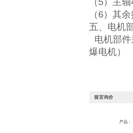
（5）主轴
（6）其余
五、电机
电机部件采
爆电机
留言询价
产品：