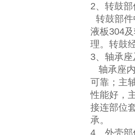
2、转鼓部
转鼓部件中
液板304
理。转鼓
3、轴承座
轴承座内
可靠；主轴
性能好，
接连部位
承。
4、外壳部