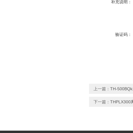
补充说明：
验证码：
上一篇：
TH-500
下一篇：
THPLX30