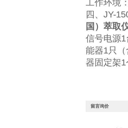
工作环境
四、JY-15
国）萃取
信号电源1
能器1只（
器固定架1
留言询价