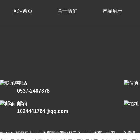
网站首页
关于我们
产品展示
电话
0537-2487878
邮箱
1024441764@qq.com
© 2025 版权所有：k1体育官方网站登录入口_k1体育（中国） 备案号