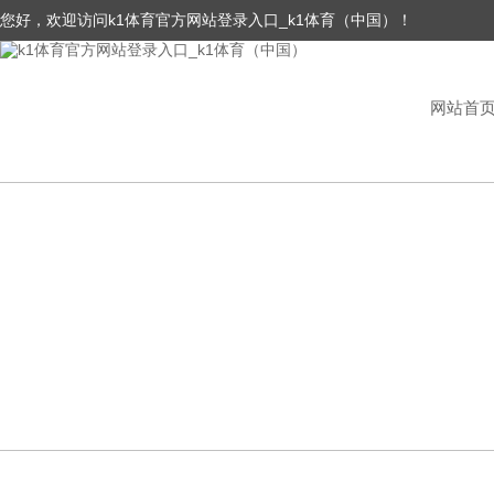
您好，欢迎访问k1体育官方网站登录入口_k1体育（中国）！
网站首