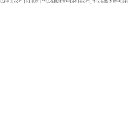
亿(中国)公司
|
k1电竞
|
华亿在线体育中国有限公司_华亿在线体育中国