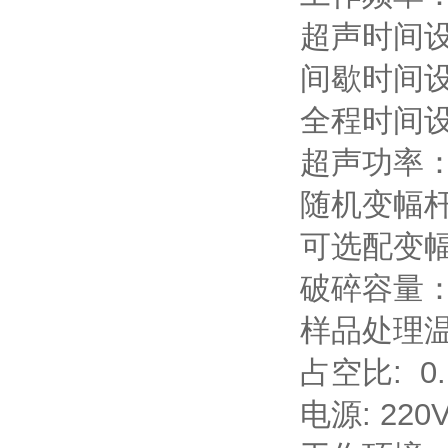
超声时间设定
间歇时间设定
全程时间设定
超声功率： 
随机变幅杆
可选配变幅杆
破碎容量： 
样品处理温度
占空比: 0.
电源: 220