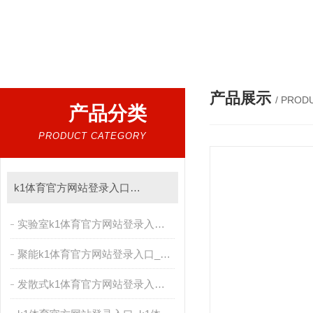
热门搜索：
k1体育官方网站登录入口_k1体育（中国）提取机，细胞破碎仪，低温
产品展示
/ PROD
产品分类
PRODUCT CATEGORY
k1体育官方网站登录入口_k1体育（中国）提取设备
实验室k1体育官方网站登录入口_k1体育（中国）提取机
聚能k1体育官方网站登录入口_k1体育（中国）提取机
发散式k1体育官方网站登录入口_k1体育（中国）提取设备