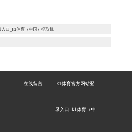
录入口_k1体育（中国）提取机
在线留言
k1体育官方网站登
录入口_k1体育（中