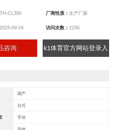
TH-CL300
厂商性质：
生产厂家
2025-09-24
访问次数：
2156
品咨询
k1体育官方网站登录入
口_k1体育（中国）
国产
台式
度
手动
其他