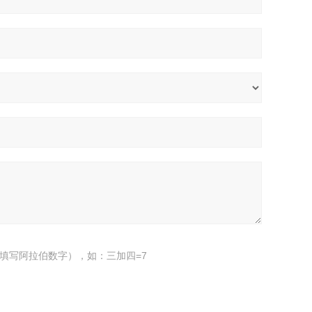
填写阿拉伯数字），如：三加四=7