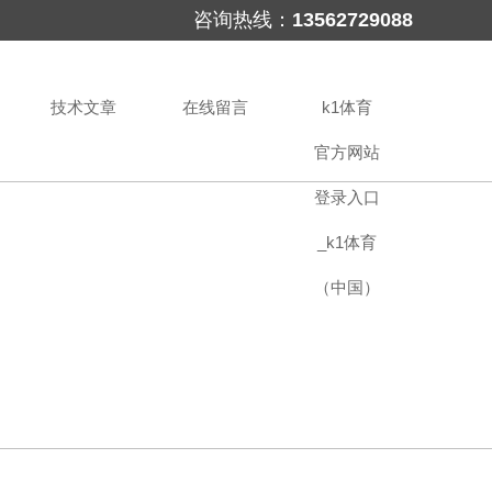
咨询热线：
13562729088
技术文章
在线留言
k1体育
官方网站
登录入口
_k1体育
（中国）