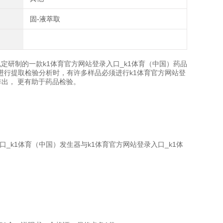
固-液萃取
定研制的一款k1体育官方网站登录入口_k1体育（中国）药品
进行提取检验分析时，有许多样品必须进行k1体育官方网站登
出， 更有助于药品检验。
口_k1体育（中国）发生器与k1体育官方网站登录入口_k1体