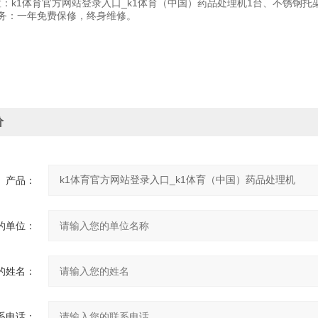
置：k1体育官方网站登录入口_k1体育（中国）药品处理机1台、不锈钢托
服务：一年免费保修，终身维修。
价
产品：
的单位：
的姓名：
系电话：