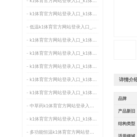
k1体育官方网站登录入口_k1体育（中国）乳化器
k1体育官方网站登录入口_k1体育（中国）细胞粉碎机
低温k1体育官方网站登录入口_k1体育（中国）萃取仪
k1体育官方网站登录入口_k1体育（中国）细胞破碎仪
k1体育官方网站登录入口_k1体育（中国）萃取仪
k1体育官方网站登录入口_k1体育（中国）药品处理机
k1体育官方网站登录入口_k1体育（中国）分散仪
详情介
k1体育官方网站登录入口_k1体育（中国）提取器
品牌
中草药k1体育官方网站登录入口_k1体育（中国）提取机
产品新旧
k1体育官方网站登录入口_k1体育（中国）提取设备
结构类型
多功能恒温k1体育官方网站登录入口_k1体育（中国）提取机
适用领域