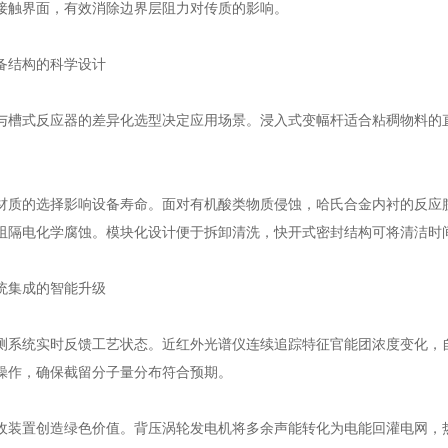
接触界面，有效消除边界层阻力对传质的影响。
结构的科学设计
式反应器的差异化选型决定应用场景。浸入式变幅杆适合粘稠物料的直
的选择影响设备寿命。面对有机酸类物质侵蚀，哈氏合金内衬的反应腔
阻隔电化学腐蚀。模块化设计便于拆卸清洗，快开式密封结构可将清洁时
集成的智能升级
统实时反馈工艺状态。近红外光谱仪连续追踪特征官能团浓度变化，自
操作，确保截留分子量分布符合预期。
置创造绿色价值。背压涡轮发电机将多余声能转化为电能回灌电网，热