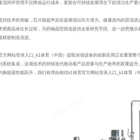
量流闭环管理不仅降低运行成本，更契合可持续发展理念下的清洁生产要
技术的突破，芯片级超声反应器展现出巨大潜力。微通道内的层流状态
术观察晶体生长过程，为药物晶型筛选提供全新研究手段。这一趋势预示着
度精密制造演进。
方网站登录入口_k1体育（中国）提取浓缩设备的创新应用正在重塑整
到系统集成，这项技术的持续迭代推动着产品质量与生产效率的双重提升
的换能器性能跃升，我们有理由相信k1体育官方网站登录入口_k1体育