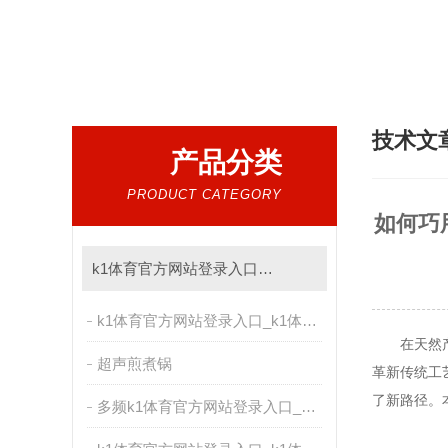
热门搜索：
k1体育官方网站登录入口_k1体育（中国）提取机，
技术文
产品分类
PRODUCT CATEGORY
如何巧
k1体育官方网站登录入口_k1体育（中国）提取机
k1体育官方网站登录入口_k1体育（中国）振动棒
在天然产物
超声煎煮锅
革新传统工
了新路径。
多频k1体育官方网站登录入口_k1体育（中国）细胞破碎仪