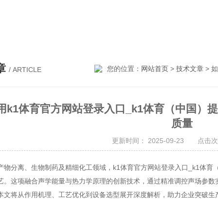
细胞破碎仪，低温k1体育官方网站登录入口_k1体育（中国）提取机
章
您的位置：
网站首页
>
技术文章
> 如
/ ARTICLE
用k1体育官方网站登录入口_k1体育（中国）
质量
更新时间： 2025-09-23 点击次
分离、生物制药及精细化工领域，k1体育官方网站登录入口_k1体育
艺。这项融合声学能量与热力学原理的创新技术，通过精准调控声场参数
本文将从作用机理、工艺优化到设备选型展开深度解析，助力企业突破生