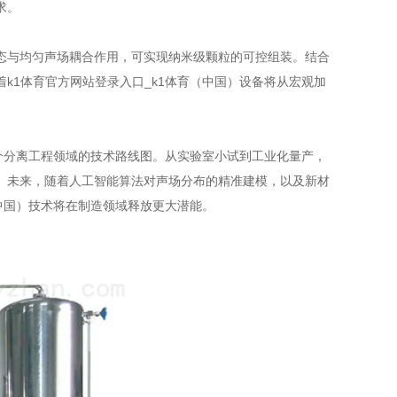
求。
与均匀声场耦合作用，可实现纳米级颗粒的可控组装。结合
k1体育官方网站登录入口_k1体育（中国）设备将从宏观加
个分离工程领域的技术路线图。从实验室小试到工业化量产，
。未来，随着人工智能算法对声场分布的精准建模，以及新材
（中国）技术将在制造领域释放更大潜能。