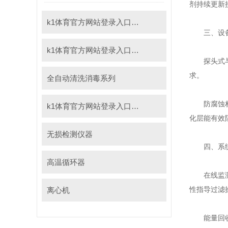
剂持续更新
k1体育官方网站登录入口_k1体育（中国）提取设备
三、设备
k1体育官方网站登录入口_k1体育（中国）滤芯清洗机
探头式与槽
求。
全自动清洗消毒系列
防腐蚀材质
k1体育官方网站登录入口_k1体育（中国）酒类陈化装置
化层能有效
无损检测仪器
四、系统
高温循环器
在线监测系
性指导过滤
离心机
能量回收装