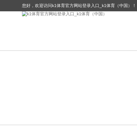
您好，欢迎访问k1体育官方网站登录入口_k1体育（中国）！