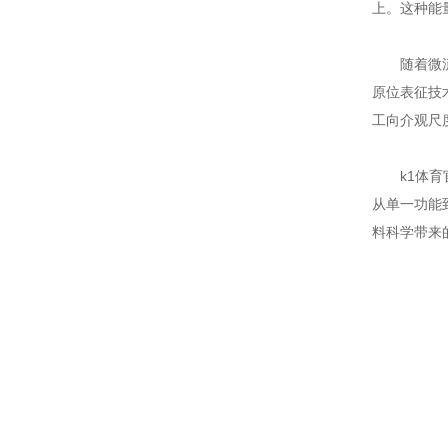
上。这种能
随着微流控
原位表征技
工向介观尺
k1体育官
从单一功能
料科学带来