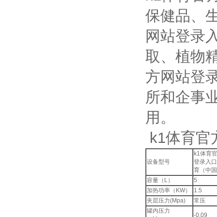
保健品、
网站登录入
取、植物
方网站登录
所和企事
用。
k1体育官
k1体育
设备型号
登录入口
育（中国）
容量（L）
5
加热功率（KW）
1.5
夹层压力(Mpa)
常压
罐内压力
-0.09