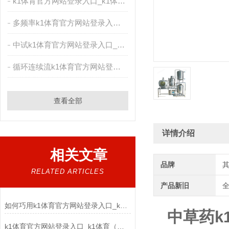
k1体育官方网站登录入口_k1体育（中国）提取浓缩设备
多频率k1体育官方网站登录入口_k1体育（中国）提取机
中试k1体育官方网站登录入口_k1体育（中国）提取设备
循环连续流k1体育官方网站登录入口_k1体育（中国）提取设备
查看全部
详情介绍
相关文章
品牌
RELATED ARTICLES
产品新旧
如何巧用k1体育官方网站登录入口_k1体育（中国）提取浓缩设备，提升提取浓缩效率与产品质量
中草药k
k1体育官方网站登录入口_k1体育（中国）提取浓缩设备从哪几个方面来进行选择