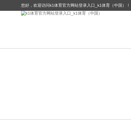
您好，欢迎访问k1体育官方网站登录入口_k1体育（中国）！