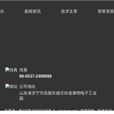
示
新闻资讯
技术文章
荣誉资质
传真
86-0537-2489898
公司地址
山东省济宁市高新区接庄街道康明电子工业
园
国） 备案号：
鲁ICP备15040348号-4
sitemap.xml
管理登陆
技术支持