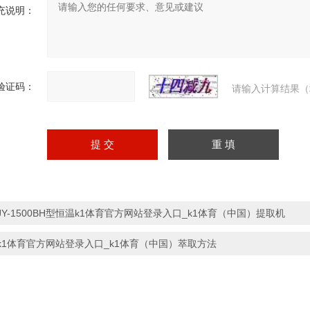
充说明：
验证码：
请输入计算结果（
JY-1500BH型恒温k1体育官方网站登录入口_k1体育（中国）提取机
k1体育官方网站登录入口_k1体育（中国）萃取方法