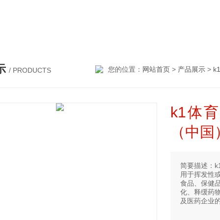
细胞破碎仪，低温k1体育官方网站登录入口_k1体育（中国）提取机
示
您的位置：
网站首页
>
产品展示
>
k
/ PRODUCTS
k1体
（中国
简要描述：
用于挥发性
食品、保健
化、释缓药
及医药企业