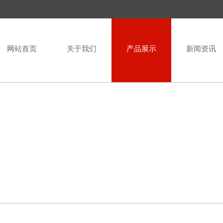
网站首页
关于我们
产品展示
新闻资讯