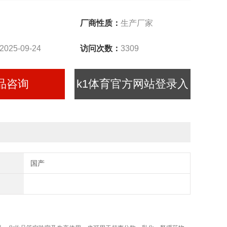
厂商性质：
生产厂家
2025-09-24
访问次数：
3309
品咨询
k1体育官方网站登录入
口_k1体育（中国）
国产