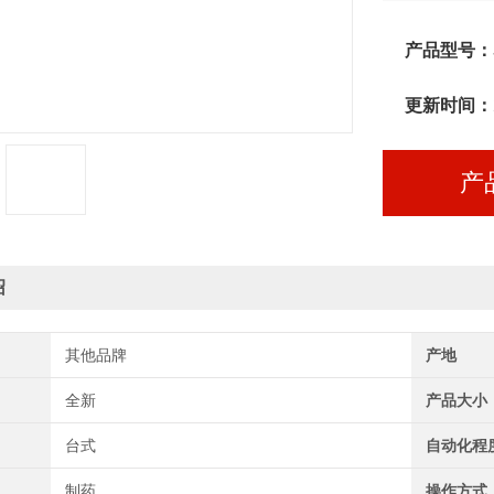
产品型号：
更新时间：
产
绍
其他品牌
产地
全新
产品大小
台式
自动化程
制药
操作方式