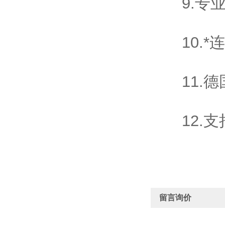
9.专业
10.*连
11.德
12.支
留言询价