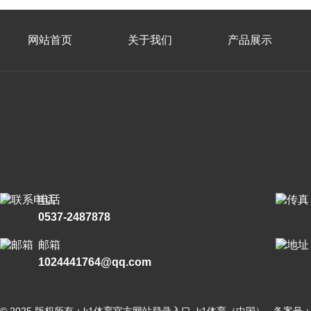
网站首页
关于我们
产品展示
电话
0537-2487878
邮箱
1024441764@qq.com