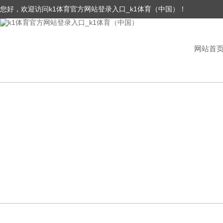
您好，欢迎访问k1体育官方网站登录入口_k1体育（中国）！
网站首