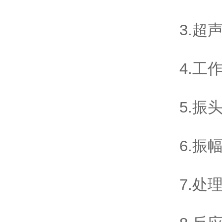
3.超声
4.工作频
5.振头
6.振幅范
7.处理量