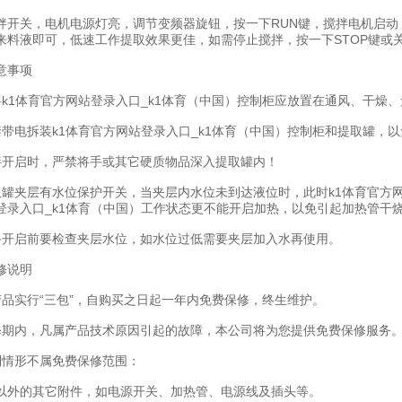
关，电机电源灯亮，调节变频器旋钮，按一下RUN键，搅拌电机启动
来料液即可，低速工作提取效果更佳，如需停止搅拌，按一下STOP键或
事项
1体育官方网站登录入口_k1体育（中国）控制柜应放置在通风、干燥
电拆装k1体育官方网站登录入口_k1体育（中国）控制柜和提取罐，以
启时，严禁将手或其它硬质物品深入提取罐内！
夹层有水位保护开关，当夹层内水位未到达液位时，此时k1体育官方网站
登录入口_k1体育（中国）工作状态更不能开启加热，以免引起加热管干
启前要检查夹层水位，如水位过低需要夹层加入水再使用。
说明
实行“三包”，自购买之日起一年内免费保修，终生维护。
内，凡属产品技术原因引起的故障，本公司将为您提供免费保修服务
情形不属免费保修范围：
的其它附件，如电源开关、加热管、电源线及插头等。