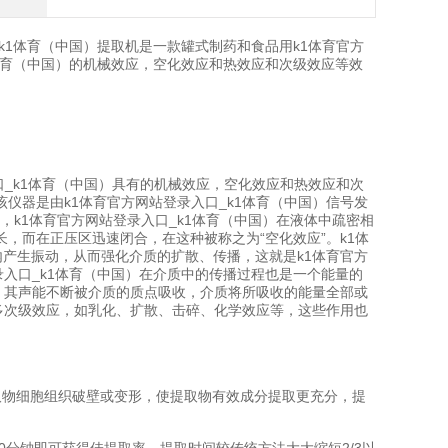
_k1体育（中国）提取机是一款罐式制药和食品用k1体育官方
1体育（中国）的机械效应，空化效应和热效应和次级效应等效
口_k1体育（中国）具有的机械效应，空化效应和热效应和次
仪器是由k1体育官方网站登录入口_k1体育（中国）信号发
，k1体育官方网站登录入口_k1体育（中国）在液体中疏密相
，而在正压区迅速闭合，在这种被称之为“空化效应”。k1体
内产生振动，从而强化介质的扩散、传播，这就是k1体育官方
录入口_k1体育（中国）在介质中的传播过程也是一个能量的
中，其声能不断被介质的质点吸收，介质将所吸收的能量全部或
许多次级效应，如乳化、扩散、击碎、化学效应等，这些作用也
取物细胞组织破壁或变形，使提取物有效成分提取更充分，提