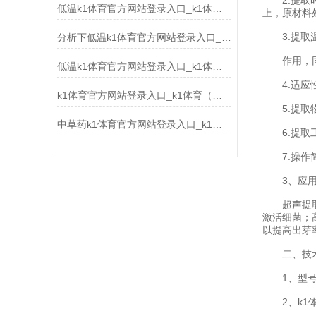
2.提取时
低温k1体育官方网站登录入口_k1体育（中国）萃取仪在使用的过程中会遇到哪些问题
上，原材料
3.提取温
分析下低温k1体育官方网站登录入口_k1体育（中国）萃取仪在制药领域的用途
作用，同
低温k1体育官方网站登录入口_k1体育（中国）萃取仪的振动使样品介质内受到的作用一致
4.适应性
k1体育官方网站登录入口_k1体育（中国）提取机操作流程及故障排除全解析
5.提取物
中草药k1体育官方网站登录入口_k1体育（中国）提取机的突出特点
6.提取工
7.操作简
3、应用
超声提取应
激活细菌；
以提高出芽
二、技术
1、型号：
2、k1体育