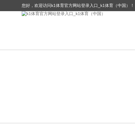
您好，欢迎访问k1体育官方网站登录入口_k1体育（中国）！