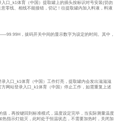
入口_k1体育（中国）提取罐上的插头按标识对号安装(切勿
，注意零线、相线不能接错，切记！往提取罐内加入料液，料液
—99.99H，拔码开关中间的显示数字为设定的时间。其中，
登录入口_k1体育（中国）工作灯亮，提取罐内会发出滋滋滋
官方网站登录入口_k1体育（中国）停止工作，如需重复上述
的值，再按键回到标准模式，温度设定完毕，当实际测量温度
加热指示灯熄灭，此时处于恒温状态，不需要加热时，关闭加