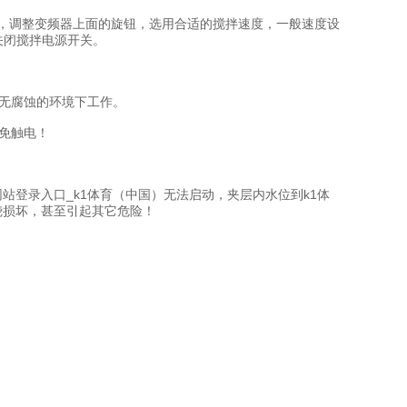
，调整变频器上面的旋钮，选用合适的搅拌速度，一般速度设
关闭搅拌电源开关。
、无腐蚀的环境下工作。
免触电！
登录入口_k1体育（中国）无法启动，夹层内水位到k1体
烧损坏，甚至引起其它危险！
。