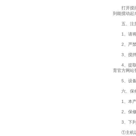
打开搅拌开
到能搅动起
五、注意
1、请将k
2、严禁带
3、搅拌开
4、提取罐
育官方网站
5、设备开
六、保修
1、本产品
2、保修期
3、下列
①主机以外